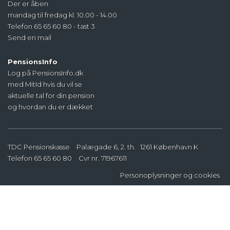
Der er åben
mandag til fredag kl. 10.00 - 14.00
Telefon 65 65 60 80 - tast 3
Send en mail
PensionsInfo
Log på PensionsInfo.dk
med MitId hvis du vil se
aktuelle tal for din pension
og hvordan du er dækket
TDC Pensionskasse
Palægade 6, 2. th.
1261
København K
Telefon
65 65 60 80
Cvr nr. 71967611
Personoplysninger
og
cookies