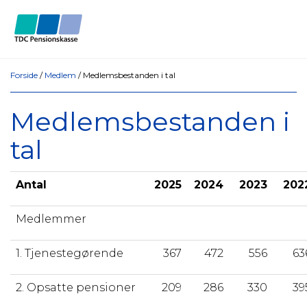
Forside
/
Medlem
/
Medlemsbestanden i tal
Medlemsbestanden i
tal
Antal
2025
2024
2023
202
Medlemmer
1. Tjenestegørende
367
472
556
63
2. Opsatte pensioner
209
286
330
39