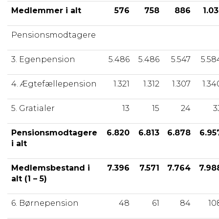
Medlemmer i alt
576
758
886
1.03
Pensionsmodtagere
3. Egenpension
5.486
5.486
5.547
5.58
4. Ægtefællepension
1.321
1.312
1.307
1.34
5. Gratialer
13
15
24
3
Pensionsmodtagere
6.820
6.813
6.878
6.95
i alt
Medlemsbestand i
7.396
7.571
7.764
7.98
alt (1 – 5)
6. Børnepension
48
61
84
10