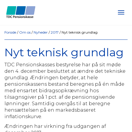
Tog
navi
Forside
/
Om os
/
Nyheder
/
2017
/
Nyt teknisk grundlag
Nyt teknisk grundlag
TDC Pensionskasses bestyrelse har på sit møde
den 4. december besluttet at ændre det tekniske
grundlag. Ændringen betyder, at hele
pensionskassens bestand beregnes på én måde
med ensartet bidragsopkrævning hos
tilsagnsgiver på 1 pct. af de pensionsgivende
lønninger. Samtidig overgås til at beregne
hensættelsen på en markedsbaseret
inflationskurve.
Ændringen har virkning fra udgangen af