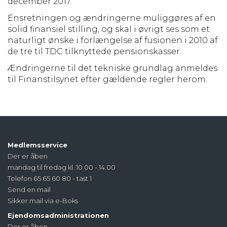
december 2017.
Ensretningen og ændringerne muliggøres af en
solid finansiel stilling, og skal i øvrigt ses som et
naturligt ønske i forlængelse af fusionen i 2010 af
de tre til TDC tilknyttede pensionskasser.
Ændringerne til det tekniske grundlag anmeldes
til Finanstilsynet efter gældende regler herom.
Medlemsservice
Der er åben
mandag til fredag kl. 10.00 - 14.00
Telefon 65 65 60 80 - tast 1
Send en mail
Sikker mail via e-Boks
Ejendomsadministrationen
Der er åben