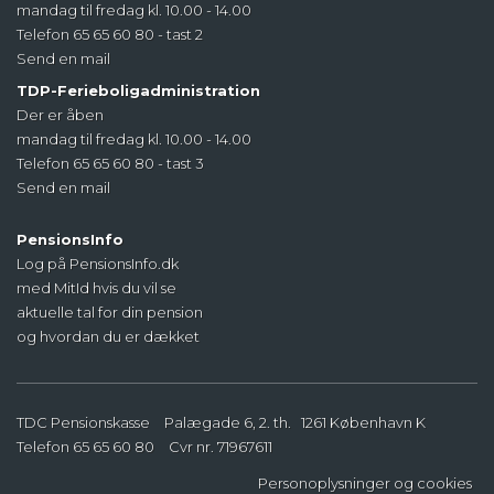
mandag til fredag kl. 10.00 - 14.00
Telefon 65 65 60 80 - tast 2
Send en mail
TDP-Ferieboligadministration
Der er åben
mandag til fredag kl. 10.00 - 14.00
Telefon 65 65 60 80 - tast 3
Send en mail
PensionsInfo
Log på PensionsInfo.dk
med MitId hvis du vil se
aktuelle tal for din pension
og hvordan du er dækket
TDC Pensionskasse
Palægade 6, 2. th.
1261
København K
Telefon
65 65 60 80
Cvr nr. 71967611
Personoplysninger
og
cookies