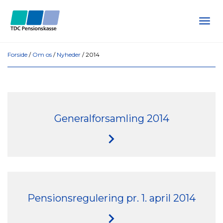
Tog
navi
Forside
/
Om os
/
Nyheder
/
2014
Generalforsamling 2014
Pensionsregulering pr. 1. april 2014