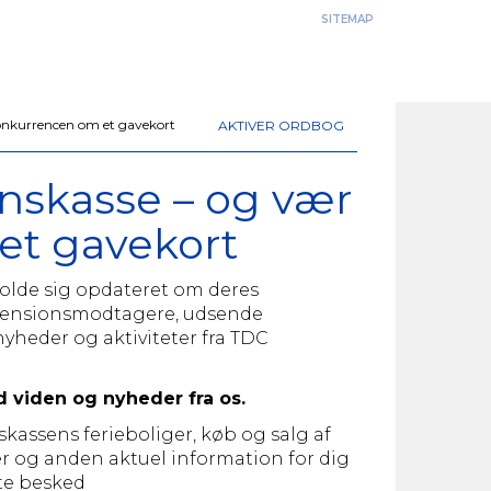
SITEMAP
konkurrencen om et gavekort
AKTIVER ORDBOG
nskasse – og vær
et gavekort
t holde sig opdateret om deres
g pensionsmodtagere, udsende
yheder og aktiviteter fra TDC
 viden og nyheder fra os.
kassens ferieboliger, køb og salg af
 og anden aktuel information for dig
te besked