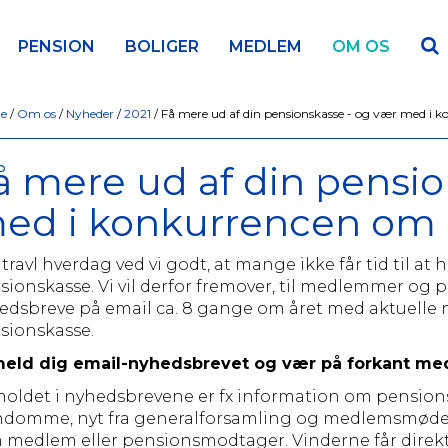
PENSION
BOLIGER
MEDLEM
OM OS
de
/
Om os
/
Nyheder
/
2021
/
Få mere ud af din pensionskasse - og vær med i 
å mere ud af din pensio
ed i konkurrencen om 
 travl hverdag ved vi godt, at mange ikke får tid til a
sionskasse. Vi vil derfor fremover, til medlemmer o
edsbreve på email ca. 8 gange om året med aktuelle n
sionskasse.
meld dig email-nyhedsbrevet og vær på forkant med
holdet i nyhedsbrevene er fx information om pensions
ndomme, nyt fra generalforsamling og medlemsmøder
 medlem eller pensionsmodtager. Vinderne får direk