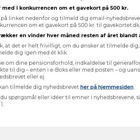
 med i konkurrencen om et gavekort på 500 kr.
k på linket nedenfor og tilmeld dig email-nyhedsbreve
kurrencen om et gavekort på 500 kr. til gavekortet.dk
trækker en vinder hver måned resten af året blandt al
, at det er helt frivilligt, om du ønsker at tilmelde di
elde dig igen med ét klik.
e om dine pensionsforhold, indkaldelse til generalfors
kte til dig – enten i e-Boks eller med posten – og uan
dsbrevet eller ej.
kan tilmelde dig nyhedsbrevet
her på hjemmesiden
.
du spørgsmål eller idéer til emner i nyhedsbrevene, så 
1.