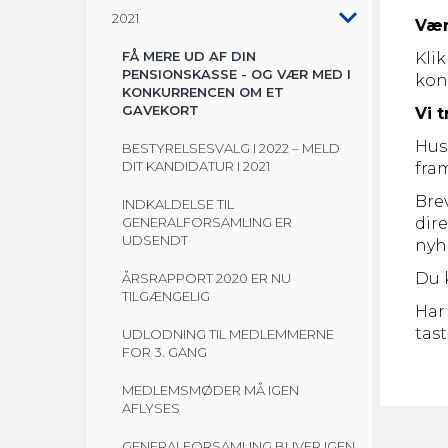
2021
Vær
FÅ MERE UD AF DIN
Kli
PENSIONSKASSE - OG VÆR MED I
kon
KONKURRENCEN OM ET
GAVEKORT
Vi 
(CURRENT)
Husk
BESTYRELSESVALG I 2022 – MELD
DIT KANDIDATUR I 2021
fram
Brev
INDKALDELSE TIL
GENERALFORSAMLING ER
dire
UDSENDT
nyhe
Du 
ÅRSRAPPORT 2020 ER NU
TILGÆNGELIG
Har 
tast 
UDLODNING TIL MEDLEMMERNE
FOR 3. GANG
MEDLEMSMØDER MÅ IGEN
AFLYSES
GENERALFORSAMLING BLIVER IGEN