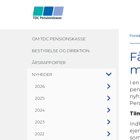
Forsi
OM TDC PENSIONSKASSE
BESTYRELSE OG DIREKTION
F
ÅRSRAPPORTER
m
NYHEDER
I en
2026
pen
nyh
2025
Pen
2024
Til
2023
Ind
eje
2022
som