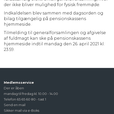
der ikke bliver mulighed for fysisk fremmøde.
Indkaldelsen blev sammen med dagsorden og
bilag tilgængelig på pensionskassens
hjemmeside.
Tilmelding til generalforsamlingen og afgivelse
af fuldmagt kan ske på pensionskassens
hjemmeside indtil mandag den 26. april 2021 kl.
23.59.
Medlemsservice
Der er åben
mandag til fredag kl. 10.00 - 14.00
Telefon 65 65 60 80 - tast 1
Send en mail
Sikker mail via e-Boks