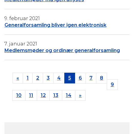
9. februar 2021
Generalforsamling bliver igen elektronisk
7. januar 2021
Medlemsmøder og ordinær generalforsamling
(current)
«
1
2
3
4
5
6
7
8
9
10
11
12
13
14
»