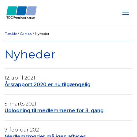
Tog
navi
Forside
/
Om os
/
Nyheder
Nyheder
12. april 2021
Årsrapport 2020 er nu tilgængelig
5. marts 2021
Udlodning til medlemmerne for 3. gang
9. februar 2021
Medlemsmøder må igen aflyses